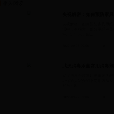
相关阅读
央视解密：如何预防家具
央视解密：如何预防家具甲醛
活中，有很大一部分甲醛污染
等。近年来，因...
2022-09-28 00:06
0
武汉消毒杀菌常用消毒剂
武汉消毒杀菌常用消毒剂为醇
环保给大家介绍下使用方法及
70%～8...
2022-09-27 09:06
0