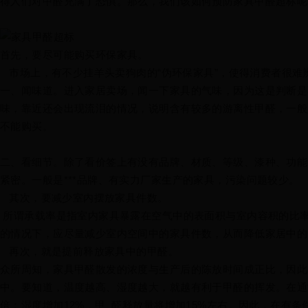
得人们对甲醛充满了恐惧。那么，我们该如何预防家具甲醛超标呢
首先，要尽可能购买环保家具。
市场上，有不少挂羊头卖狗肉的“伪环保家具”，使得消费者很难
一、闻味道。进入家居卖场，闻一下家具的气味，因为这是判断是
味，靠近还会出现流泪的情况，说明含有较多的游离性甲醛，一般
不能购买。
二、看细节。除了看价签上有没有品牌、材质、等级、漆种、功能
紧密。一般是***品牌、有实力厂家生产的家具，污染问题较少。
其次，要减少室内摆放家具件数。
所谓承载率是指室内家具暴露在空气中的表面积与室内容积的比
的情况下，应尽量减少室内空间中的家具件数，从而降低家居中的
再次，就是提前释放家具中的甲醛。
众所周知，家具甲醛散发的浓度与生产后的陈放时间成正比，因此
中。要知道，温度越高、湿度越大，就越有利于甲醛的挥发。在通
倍；湿度增加12%，甲 醛释放量将增加15%左右。因此，在有