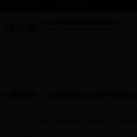
400-183-2637
所在城市：
武汉
>
365bet客服_mobile.365-588_365beat中文网 知识
央视解密：如何预防家具甲醛超
时间：2022-09-28 00:06:23
作者：武汉绿健君安
来源：
武汉365bet客服
央视解密：如何预防家具
甲醛超标
，远离
甲醛
伤害？
武汉绿健
是来自于家具，比如说：衣橱、书架、鞋柜、床、沙发等等。近年