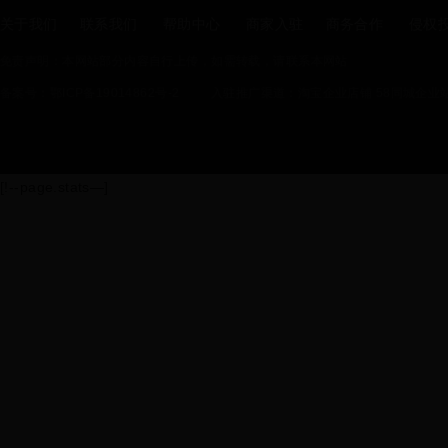
关于我们
联系我们
帮助中心
商家入驻
商务合作
侵权
免责声明：本网站部分内容自行上传，如需转载，请联系本网站
备案号：鄂ICP备19014862号-2
入驻推广渠道：
淘宝企业店铺
58同城企业
[!--page.stats—]