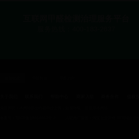
互联网甲醛检测治理服务平台
服务热线：400-183-2637
友情链接
甲醛检测
甲醛治理
关于我们
联系我们
帮助中心
商家入驻
商务合作
侵权
免责声明：本网站部分内容自行上传，如需转载，请联系本网站
备案号：鄂ICP备19014862号-2
入驻推广渠道：
淘宝企业店铺
58同城企业